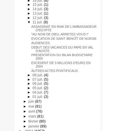
►
18 juil.
(6)
►
15 juil.
(1)
►
14 juil.
(3)
►
13 juil.
(1)
►
12 juil.
(3)
▼
11 juil.
(8)
ASSASSINAT EN IRAK DE L'AMBASSADEUR
D'EGYPTE
"AU NOM DE DIEU, ARRETEZ-VOUS !"
EVOCATION DE SAINT BENOÎT DE NURSIE
AUDIENCES
DEBUT DES VACANCES DU PAPE EN VAL
D'AOSTE
PRESENTATION DU BILAN BUDGETAIRE
2004
EXCEDENT DE 3 MILLIONS D'EURO EN
2004
AUTRES ACTES PONTIFICAUX
►
08 juil.
(4)
►
07 juil.
(5)
►
06 juil.
(5)
►
05 juil.
(2)
►
04 juil.
(7)
►
01 juil.
(3)
►
juin
(87)
►
mai
(91)
►
avril
(76)
►
mars
(81)
►
février
(80)
►
janvier
(89)