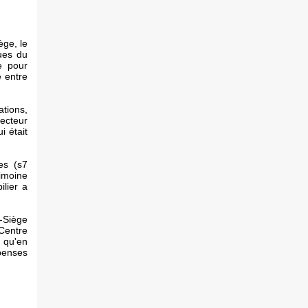
ège, le
ques du
ge pour
e entre
ations,
secteur
i était
es (s7
rimoine
ilier a
t-Siège
 Centre
s qu'en
penses