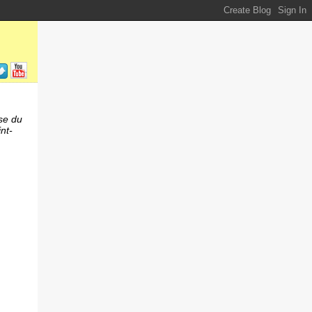
sse du
nt-