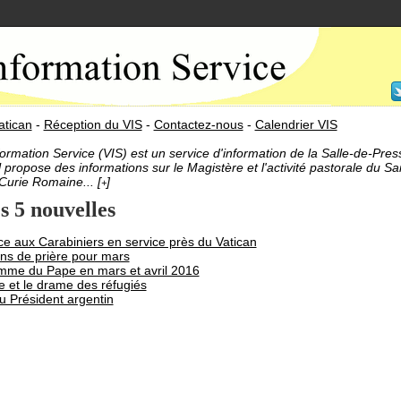
atican
-
Réception du VIS
-
Contactez-nous
-
Calendrier VIS
formation Service (VIS) est un service d'information de la Salle-de-Pre
l propose des informations sur le Magistère et l'activité pastorale du Sai
 Curie Romaine... [
]
+
s 5 nouvelles
e aux Carabiniers en service près du Vatican
ons de prière pour mars
mme du Pape en mars et avril 2016
 et le drame des réfugiés
du Président argentin