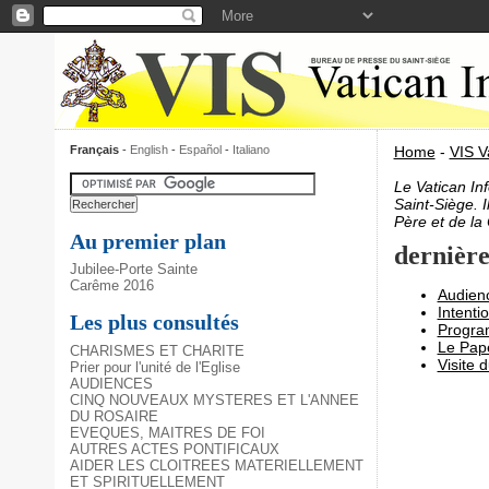
Français
-
English
-
Español
-
Italiano
Home
-
VIS V
Le Vatican In
Saint-Siège. I
Père et de la
Au premier plan
dernière
Jubilee-Porte Sainte
Carême 2016
Audienc
Intenti
Les plus consultés
Progra
Le Pape
CHARISMES ET CHARITE
Visite 
Prier pour l'unité de l'Eglise
AUDIENCES
CINQ NOUVEAUX MYSTERES ET L'ANNEE
DU ROSAIRE
EVEQUES, MAITRES DE FOI
AUTRES ACTES PONTIFICAUX
AIDER LES CLOITREES MATERIELLEMENT
ET SPIRITUELLEMENT