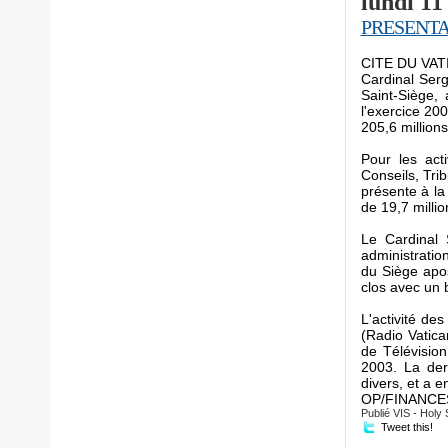
lundi 11 
PRESENTA
CITE DU VATIC
Cardinal Serg
Saint-Siège, 
l'exercice 200
205,6 millions
Pour les acti
Conseils, Tri
présente à la 
de 19,7 millio
Le Cardinal 
administratio
du Siège apos
clos avec un 
L'activité de
(Radio Vatica
de Télévision
2003. La der
divers, et a 
OP/FINANCES
Publié
VIS - Holy 
Tweet this!