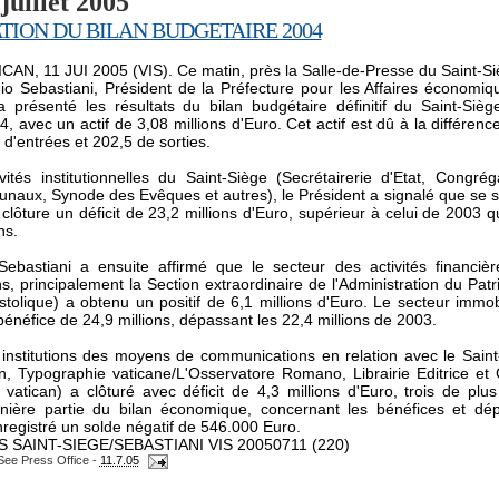
juillet 2005
TION DU BILAN BUDGETAIRE 2004
AN, 11 JUI 2005 (VIS). Ce matin, près la Salle-de-Presse du Saint-Si
io Sebastiani, Président de la Préfecture pour les Affaires économi
a présenté les résultats du bilan budgétaire définitif du Saint-Siè
4, avec un actif de 3,08 millions d'Euro. Cet actif est dû à la différenc
 d'entrées et 202,5 de sorties.
vités institutionnelles du Saint-Siège (Secrétairerie d'Etat, Congrég
bunaux, Synode des Evêques et autres), le Président a signalé que se 
clôture un déficit de 23,2 millions d'Euro, supérieur à celui de 2003 qu
ns.
Sebastiani a ensuite affirmé que le secteur des activités financièr
ns, principalement la Section extraordinaire de l'Administration du Pat
tolique) a obtenu un positif de 6,1 millions d'Euro. Le secteur immob
bénéfice de 24,9 millions, dépassant les 22,4 millions de 2003.
s institutions des moyens de communications en relation avec le Sain
n, Typographie vaticane/L'Osservatore Romano, Librairie Editrice et
 vatican) a clôturé avec déficit de 4,3 millions d'Euro, trois de plu
nière partie du bilan économique, concernant les bénéfices et dé
enregistré un solde négatif de 546.000 Euro.
 SAINT-SIEGE/SEBASTIANI VIS 20050711 (220)
See Press Office
-
11.7.05