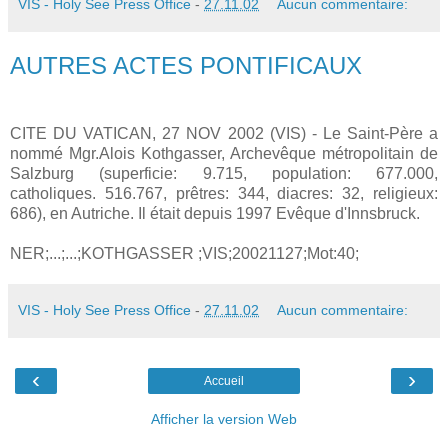
VIS - Holy See Press Office
-
27.11.02
Aucun commentaire:
AUTRES ACTES PONTIFICAUX
CITE DU VATICAN, 27 NOV 2002 (VIS) - Le Saint-Père a
nommé Mgr.Alois Kothgasser, Archevêque métropolitain de
Salzburg (superficie: 9.715, population: 677.000,
catholiques. 516.767, prêtres: 344, diacres: 32, religieux:
686), en Autriche. Il était depuis 1997 Evêque d'Innsbruck.
NER;...;...;KOTHGASSER ;VIS;20021127;Mot:40;
VIS - Holy See Press Office
-
27.11.02
Aucun commentaire:
‹
›
Accueil
Afficher la version Web